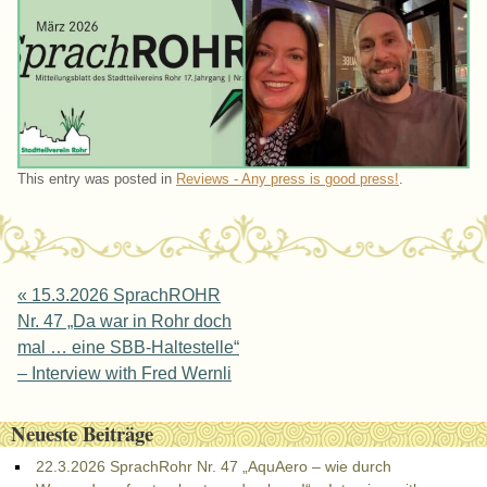
This entry was posted in
Reviews - Any press is good press!
.
Post navigation
«
15.3.2026 SprachROHR
Nr. 47 „Da war in Rohr doch
mal … eine SBB-Haltestelle“
– Interview with Fred Wernli
Neueste Beiträge
22.3.2026 SprachRohr Nr. 47 „AquAero – wie durch