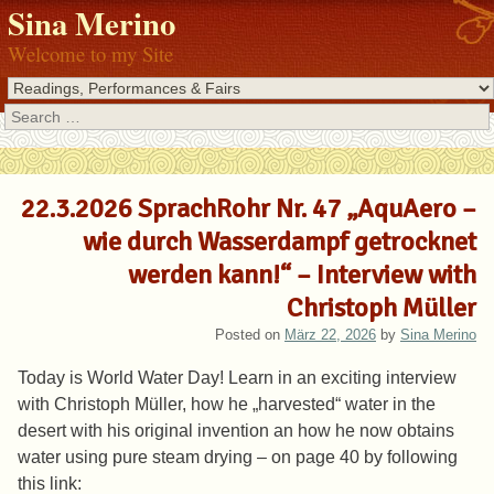
Sina Merino
Welcome to my Site
Search
22.3.2026 SprachRohr Nr. 47 „AquAero –
wie durch Wasserdampf getrocknet
werden kann!“ – Interview with
Christoph Müller
Posted on
März 22, 2026
by
Sina Merino
Today is World Water Day! Learn in an exciting interview
with Christoph Müller, how he „harvested“ water in the
desert with his original invention an how he now obtains
water using pure steam drying – on page 40 by following
this link: