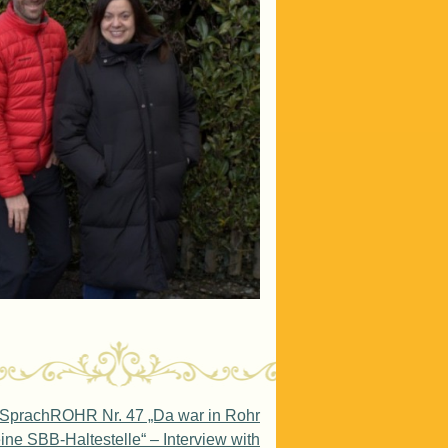
 SprachROHR Nr. 47 „Da war in Rohr
ne SBB-Haltestelle“ – Interview with