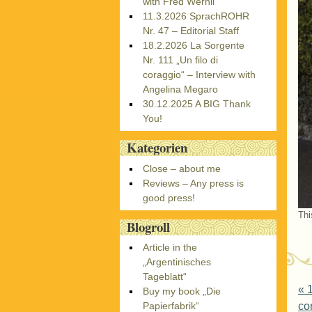
with Fred Wernli
11.3.2026 SprachROHR
Nr. 47 – Editorial Staff
18.2.2026 La Sorgente
Nr. 111 „Un filo di
coraggio“ – Interview with
Angelina Megaro
30.12.2025 A BIG Thank
You!
Kategorien
Close – about me
Reviews – Any press is
good press!
Thi
Blogroll
Article in the
„Argentinisches
Tageblatt“
P
«
1
Buy my book „Die
co
Papierfabrik“