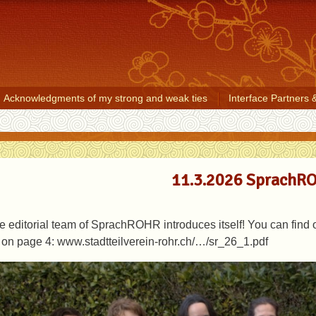
Acknowledgments of my strong and weak ties
Interface Partners 
11.3.2026 SprachROH
e editorial team of SprachROHR introduces itself! You can find 
 on page 4: www.stadtteilverein-rohr.ch/…/sr_26_1.pdf