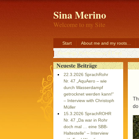
Sina Merino
Welcome to my Site
Start
About me and my roots…
Readings, Performances & Fairs
Neueste Beiträge
22.3.2026 SprachRohr
Nr. 47 „AquAero – wie
durch Wasserdampf
getrocknet werden kann!“
Th
– Interview with Christoph
do
Müller
15.3.2026 SprachROHR
Nr. 47 „Da war in Rohr
doch mal … eine SBB-
Haltestelle“ – Interview