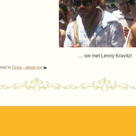
… we met Lenny Kravitz!
ted in
Close - about me
ost navigation