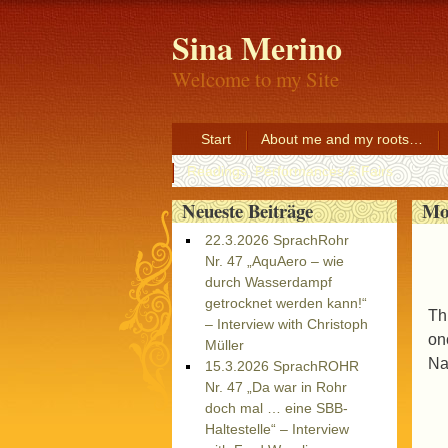
Sina Merino
Welcome to my Site
Start
About me and my roots…
Readings, Performances & Fairs
Mo
Neueste Beiträge
22.3.2026 SprachRohr
Nr. 47 „AquAero – wie
durch Wasserdampf
getrocknet werden kann!“
Thi
– Interview with Christoph
onc
Müller
Na
15.3.2026 SprachROHR
Nr. 47 „Da war in Rohr
doch mal … eine SBB-
Haltestelle“ – Interview