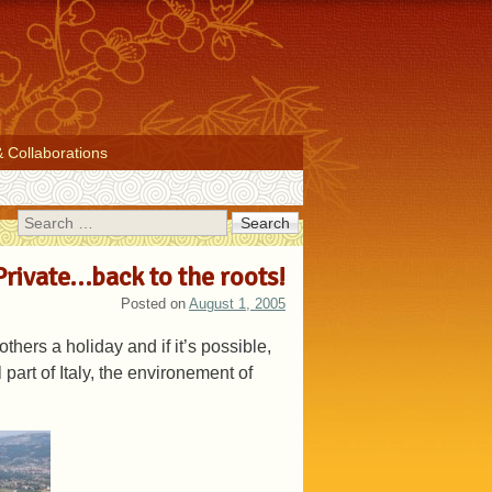
& Collaborations
Search
Private…back to the roots!
Posted on
August 1, 2005
others a holiday and if it’s possible,
l part of Italy, the environement of