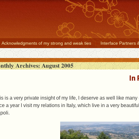
Acknowledgments of my strong and weak ties
Interface Partners 
nthly Archives:
August 2005
In 
s is a very private insight of my life, I deserve as well like many 
e a year I visit my relations in Italy, which live in a very beautifu
poli.