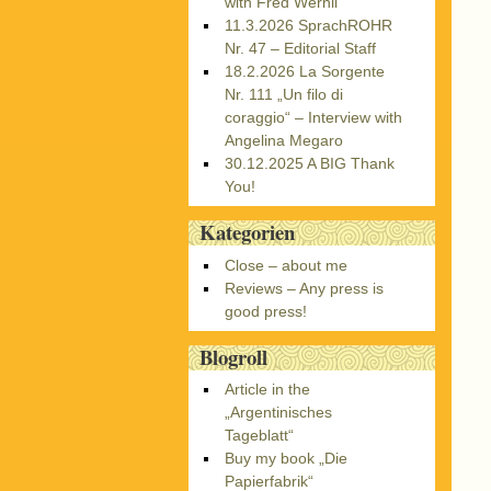
with Fred Wernli
11.3.2026 SprachROHR
Nr. 47 – Editorial Staff
18.2.2026 La Sorgente
Nr. 111 „Un filo di
coraggio“ – Interview with
Angelina Megaro
30.12.2025 A BIG Thank
You!
Kategorien
Close – about me
Reviews – Any press is
good press!
Blogroll
Article in the
„Argentinisches
Tageblatt“
Buy my book „Die
Papierfabrik“