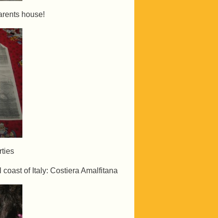
arents house!
rties
 coast of Italy: Costiera Amalfitana