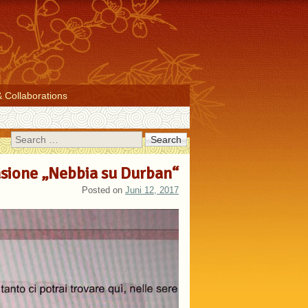
& Collaborations
Search
nsione „Nebbia su Durban“
Posted on
Juni 12, 2017