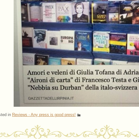
ted in
Reviews - Any press is good press!