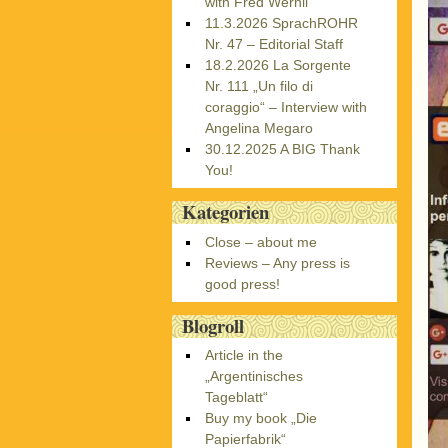
with Fred Wernli
11.3.2026 SprachROHR
Nr. 47 – Editorial Staff
18.2.2026 La Sorgente
Nr. 111 „Un filo di
coraggio“ – Interview with
Angelina Megaro
30.12.2025 A BIG Thank
You!
Kategorien
Close – about me
Reviews – Any press is
good press!
Blogroll
Article in the
„Argentinisches
Tageblatt“
Buy my book „Die
Papierfabrik“