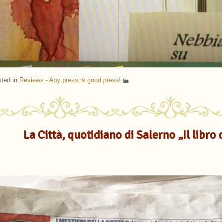
ted in
Reviews - Any press is good press!
La Città, quotidiano di Salerno „Il libro 