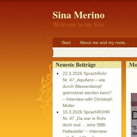
Sina Merino
Welcome to my Site
Start
About me and my roots…
Readings, Performances & Fairs
Mo
Neueste Beiträge
22.3.2026 SprachRohr
Nr. 47 „AquAero – wie
durch Wasserdampf
getrocknet werden kann!“
– Interview with Christoph
Müller
15.3.2026 SprachROHR
Nr. 47 „Da war in Rohr
doch mal … eine SBB-
Haltestelle“ – Interview