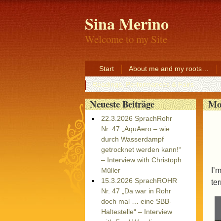
Sina Merino
Welcome to my Site
Start
About me and my roots…
Readings, Performances & Fairs
Mo
Neueste Beiträge
22.3.2026 SprachRohr
Nr. 47 „AquAero – wie
durch Wasserdampf
getrocknet werden kann!“
– Interview with Christoph
I’
Müller
15.3.2026 SprachROHR
te
Nr. 47 „Da war in Rohr
doch mal … eine SBB-
Haltestelle“ – Interview