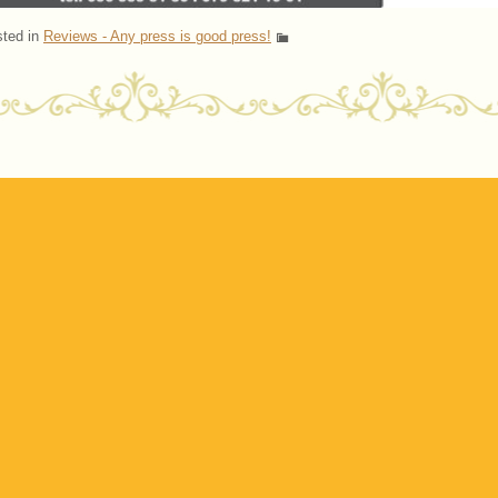
ted in
Reviews - Any press is good press!
ost navigation