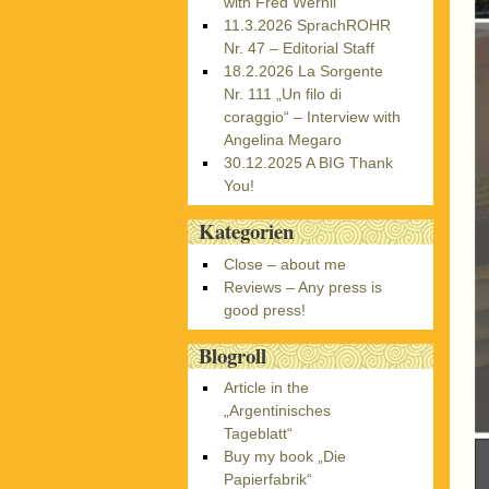
with Fred Wernli
11.3.2026 SprachROHR
Nr. 47 – Editorial Staff
18.2.2026 La Sorgente
Nr. 111 „Un filo di
coraggio“ – Interview with
Angelina Megaro
30.12.2025 A BIG Thank
You!
Kategorien
Close – about me
Reviews – Any press is
good press!
Blogroll
Article in the
„Argentinisches
Tageblatt“
Buy my book „Die
Papierfabrik“