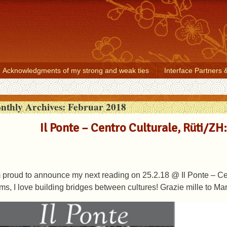
Acknowledgments of my strong and weak ties
Interface Partners 
nthly Archives:
Februar 2018
Il Ponte – Centro Culturale, Rüti/ZH
m proud to announce my next reading on 25.2.18 @ Il Ponte – Cent
rms, I love building bridges between cultures! Grazie mille to M