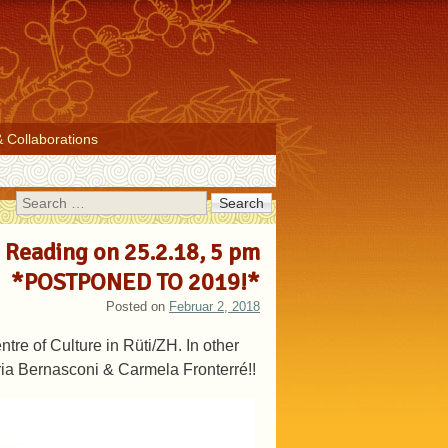
& Collaborations
Search
: Reading on 25.2.18, 5 pm
*POSTPONED TO 2019!*
Posted on
Februar 2, 2018
re of Culture in Rüti/ZH. In other
aria Bernasconi & Carmela Fronterré!!