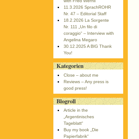
with Fred Wernli
11.3.2026 SprachROHR
Nr. 47 – Editorial Staff
18.2.2026 La Sorgente
Nr. 111 „Un filo di
coraggio“ – Interview with
Angelina Megaro
30.12.2025 A BIG Thank
You!
Kategorien
Close – about me
Reviews – Any press is
good press!
Blogroll
Article in the
„Argentinisches
Tageblatt“
Buy my book „Die
Papierfabrik“