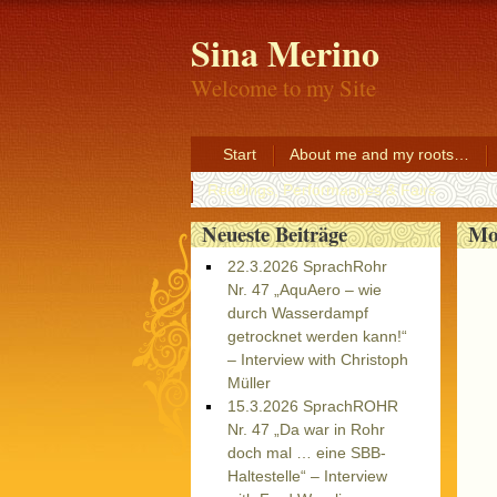
Sina Merino
Welcome to my Site
Start
About me and my roots…
Readings, Performances & Fairs
Mo
Neueste Beiträge
22.3.2026 SprachRohr
Nr. 47 „AquAero – wie
durch Wasserdampf
getrocknet werden kann!“
– Interview with Christoph
Müller
15.3.2026 SprachROHR
Nr. 47 „Da war in Rohr
doch mal … eine SBB-
Haltestelle“ – Interview