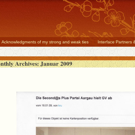
Acknowledgments of my strong and weak ties
Interface Partners 
nthly Archives:
Januar 2009